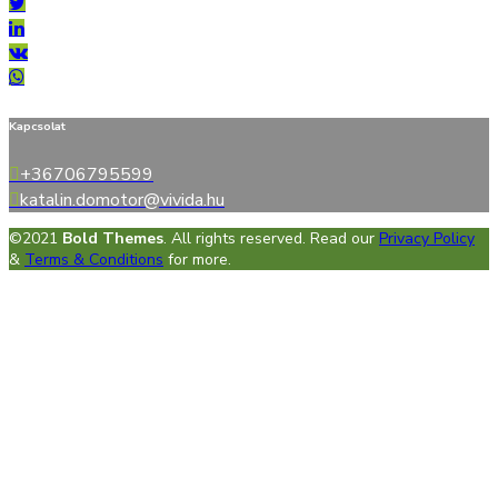
Kapcsolat
+36706795599
katalin.domotor@vivida.hu
©2021
Bold Themes
. All rights reserved. Read our
Privacy Policy
&
Terms & Conditions
for more.