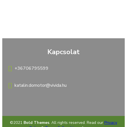
Modeling Processes
2021.05.03.
by Adam Matthews
0
Kapcsolat
+36706795599
katalin.domotor@vivida.hu
©2021
Bold Themes
. All rights reserved. Read our
Privacy