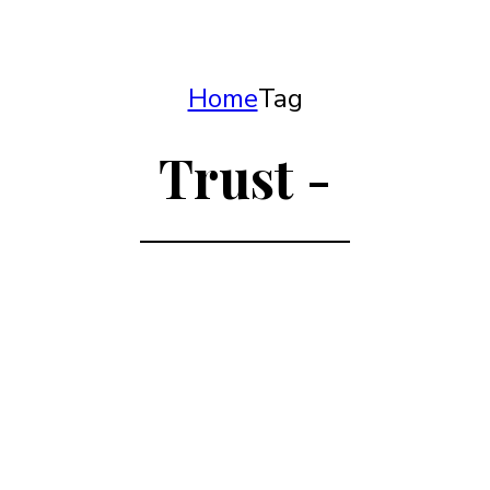
Home
Tag
Trust -
Advices
Blog
Egyéb
Creating Profit
Through Predictive